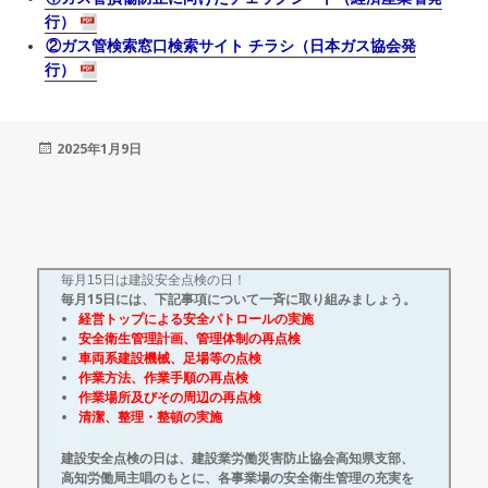
行）
②ガス管検索窓口検索サイト チラシ（日本ガス協会発
行）
投
2025年1月9日
稿
日:
毎月15日は建設安全点検の日！
毎月15日には、下記事項について一斉に取り組みましょう。
経営トップによる安全パトロールの実施
安全衛生管理計画、管理体制の再点検
車両系建設機械、足場等の点検
作業方法、作業手順の再点検
作業場所及びその周辺の再点検
清潔、整理・整頓の実施
建設安全点検の日は、建設業労働災害防止協会高知県支部、
高知労働局主唱のもとに、各事業場の安全衛生管理の充実を