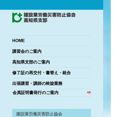
Japan Construction Safety and Health
建設業労働災害防止協会
Association
高知県支部
HOME
講習会のご案内
高知県支部のご案内
修了証の再交付・書替え・統合
出張講習・講師の斡旋業務
会員証明書発行のご案内
建設業労働災害防止協会