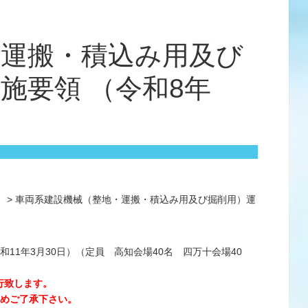
・運搬・積込み用及び
施要領 （令和8年
）
>
車両系建設機械（整地・運搬・積込み用及び掘削用）運
11年3月30日）（定員 高知会場40名 四万十会場40
行致します。
予めご了承下さい。