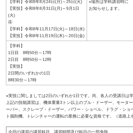
【学科】令和8年8月24日(月)～25日(火)
※場所は学科講習時に
【実技】令和8年8月31日(月)～9月1日
お知らせします。
(火)
④
【学科】令和8年11月17日(火)～18日(水)
【実技】令和8年11月19日(木)～20日(金)
【学科】
1日目 8時50分～17時
2日目 8時50分～12時
【実技】
2日間のいずれかの1日
8時30分～17時
※実技に関しましては2日のいずれか1日です。尚、各人の受講日は
上記の技能講習は、機体重量3トン以上のブル・ドーザー、モータ
ーパー、スクレープ・ドーザー、パワー・ショベル、ドラグ・ショ
ト掘削機、トレンチャーの運転の業務に必要な資格です。（道路上
今回の講習の講習科目、講習時間及び科目の一部免除