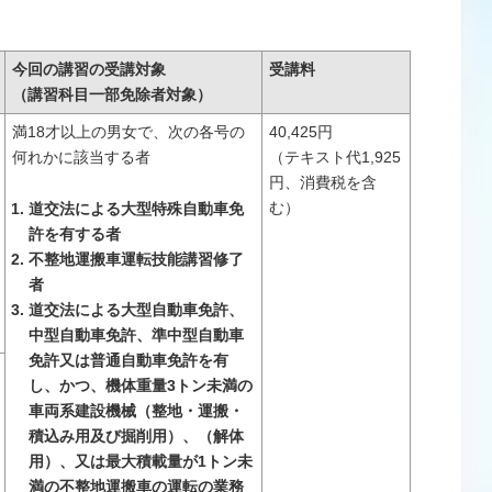
今回の講習の受講対象
受講料
（講習科目一部免除者対象）
満18才以上の男女で、次の各号の
40,425円
何れかに該当する者
（テキスト代1,925
円、消費税を含
む）
道交法による大型特殊自動車免
許を有する者
不整地運搬車運転技能講習修了
者
道交法による大型自動車免許、
中型自動車免許、準中型自動車
免許又は普通自動車免許を有
し、かつ、機体重量3トン未満の
車両系建設機械（整地・運搬・
積込み用及び掘削用）、（解体
用）、又は最大積載量が1トン未
満の不整地運搬車の運転の業務