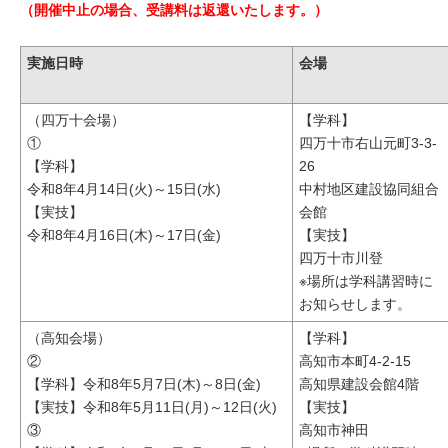
（開催中止の場合、受講料は返還いたします。）
実施日時
会場
（四万十会場）
【学科】
①
四万十市右山元町3-3-
【学科】
26
令和8年4月14日(火)～15日(水)
中村地区建設協同組合
【実技】
会館
令和8年4月16日(木)～17日(金)
【実技】
四万十市川登
※場所は学科講習時に
お知らせします。
（高知会場）
【学科】
②
高知市本町4-2-15
【学科】令和8年5月7日(木)～8日(金)
高知県建設会館4階
【実技】令和8年5月11日(月)～12日(火)
【実技】
③
高知市神田