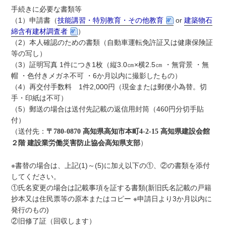
手続きに必要な書類等
（1）申請書（
技能講習・特別教育・その他教育
or
建築物石
綿含有建材調査者
）
（2）本人確認のための書類（自動車運転免許証又は健康保険証
等の写し）
（3）証明写真 1件につき1枚（縦3.0㎝×横2.5㎝ ・無背景 ・無
帽 ・色付きメガネ不可 ・6か月以内に撮影したもの）
（4）再交付手数料 1件2,000円（現金または郵便小為替。切
手・印紙は不可）
（5）郵送の場合は送付先記載の返信用封筒（460円分切手貼
付）
（送付先：
〒780-0870 高知県高知市本町4-2-15 高知県建設会館
２階 建設業労働災害防止協会高知県支部
）
※書替の場合は、上記(1)～(5)に加え以下の①、②の書類を添付
してください。
①氏名変更の場合は記載事項を証する書類(新旧氏名記載の戸籍
抄本又は住民票等の原本またはコピー ※申請日より3か月以内に
発行のもの)
②旧修了証（回収します）