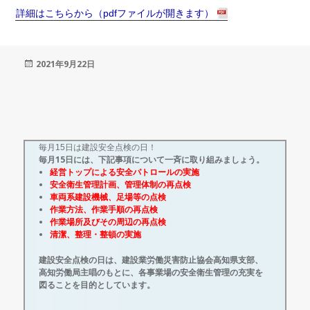
詳細はこちらから（pdfファイルが開きます）
投
2021年9月22日
稿
日:
毎月15日は建設安全点検の日！
毎月15日には、下記事項について一斉に取り組みましょう。
経営トップによる安全パトロールの実施
安全衛生管理計画、管理体制の再点検
車両系建設機械、足場等の点検
作業方法、作業手順の再点検
作業場所及びその周辺の再点検
清潔、整理・整頓の実施
建設安全点検の日は、建設業労働災害防止協会高知県支部、
高知労働局主唱のもとに、各事業場の安全衛生管理の充実を
図ることを目的としています。