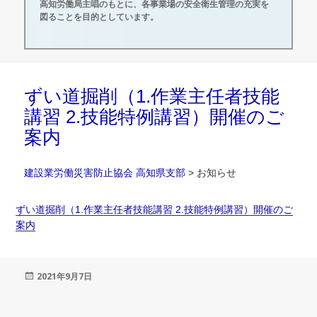
高知労働局主唱のもとに、各事業場の安全衛生管理の充実を
図ることを目的としています。
ずい道掘削（1.作業主任者技能
講習 2.技能特例講習）開催のご
案内
建設業労働災害防止協会 高知県支部
>
お知らせ
ずい道掘削（1.作業主任者技能講習 2.技能特例講習）開催のご
案内
投
2021年9月7日
稿
日: