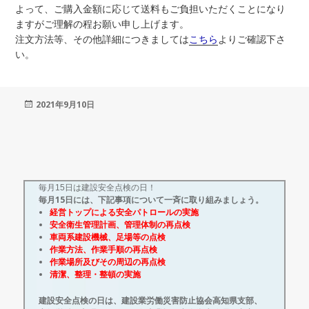
よって、ご購入金額に応じて送料もご負担いただくことになり
ますがご理解の程お願い申し上げます。
注文方法等、その他詳細につきましては
こちら
よりご確認下さ
い。
投
2021年9月10日
稿
日:
毎月15日は建設安全点検の日！
毎月15日には、下記事項について一斉に取り組みましょう。
経営トップによる安全パトロールの実施
安全衛生管理計画、管理体制の再点検
車両系建設機械、足場等の点検
作業方法、作業手順の再点検
作業場所及びその周辺の再点検
清潔、整理・整頓の実施
建設安全点検の日は、建設業労働災害防止協会高知県支部、