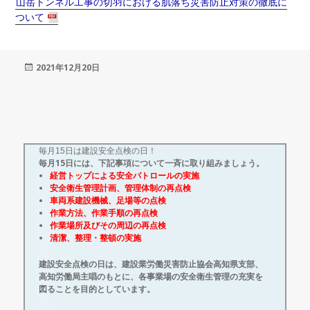
山岳トンネル工事の切羽における肌落ち災害防止対策の徹底に
ついて
投
2021年12月20日
稿
日:
毎月15日は建設安全点検の日！
毎月15日には、下記事項について一斉に取り組みましょう。
経営トップによる安全パトロールの実施
安全衛生管理計画、管理体制の再点検
車両系建設機械、足場等の点検
作業方法、作業手順の再点検
作業場所及びその周辺の再点検
清潔、整理・整頓の実施
建設安全点検の日は、建設業労働災害防止協会高知県支部、
高知労働局主唱のもとに、各事業場の安全衛生管理の充実を
図ることを目的としています。