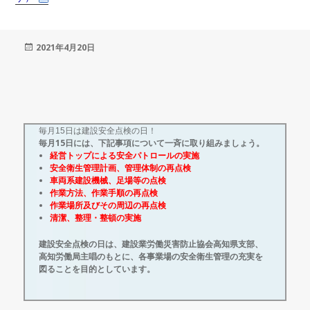
投
2021年4月20日
稿
日:
毎月15日は建設安全点検の日！
毎月15日には、下記事項について一斉に取り組みましょう。
経営トップによる安全パトロールの実施
安全衛生管理計画、管理体制の再点検
車両系建設機械、足場等の点検
作業方法、作業手順の再点検
作業場所及びその周辺の再点検
清潔、整理・整頓の実施
建設安全点検の日は、建設業労働災害防止協会高知県支部、
高知労働局主唱のもとに、各事業場の安全衛生管理の充実を
図ることを目的としています。