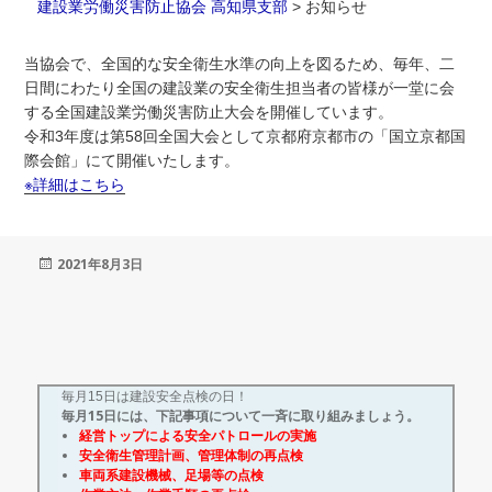
建設業労働災害防止協会 高知県支部
>
お知らせ
当協会で、全国的な安全衛生水準の向上を図るため、毎年、二
日間にわたり全国の建設業の安全衛生担当者の皆様が一堂に会
する全国建設業労働災害防止大会を開催しています。
令和3年度は第58回全国大会として京都府京都市の「国立京都国
際会館」にて開催いたします。
※詳細はこちら
投
2021年8月3日
稿
日:
毎月15日は建設安全点検の日！
毎月15日には、下記事項について一斉に取り組みましょう。
経営トップによる安全パトロールの実施
安全衛生管理計画、管理体制の再点検
車両系建設機械、足場等の点検