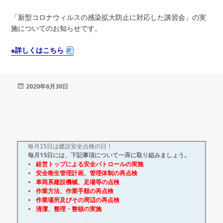
「新型コロナウィルスの感染拡大防止に対応した講習会」の実
施についてのお知らせです。
※詳しくはこちら
投
2020年6月30日
稿
日:
毎月15日は建設安全点検の日！
毎月15日には、下記事項について一斉に取り組みましょう。
経営トップによる安全パトロールの実施
安全衛生管理計画、管理体制の再点検
車両系建設機械、足場等の点検
作業方法、作業手順の再点検
作業場所及びその周辺の再点検
清潔、整理・整頓の実施