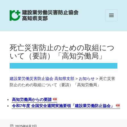
メニュ
建設業労働災害防止協会 高知県支部
ーとウ
ィジェ
ット
死亡災害防止のための取組につ
いて（要請）「高知労働局」
建設業労働災害防止協会 高知県支部
>
お知らせ
>
死亡災害
防止のための取組について（要請）「高知労働局」
高知労働局からの要請
令和7年度 全国安全週間実施要領「建設業労働防止協会」
投
2025年6月2日