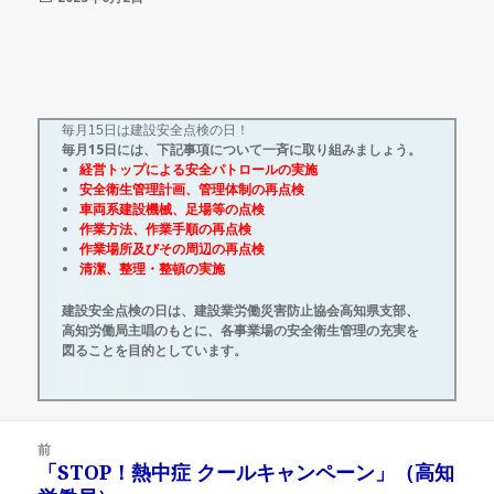
稿
日:
毎月15日は建設安全点検の日！
毎月15日には、下記事項について一斉に取り組みましょう。
経営トップによる安全パトロールの実施
安全衛生管理計画、管理体制の再点検
車両系建設機械、足場等の点検
作業方法、作業手順の再点検
作業場所及びその周辺の再点検
清潔、整理・整頓の実施
建設安全点検の日は、建設業労働災害防止協会高知県支部、
高知労働局主唱のもとに、各事業場の安全衛生管理の充実を
図ることを目的としています。
投
前
稿
「STOP！熱中症 クールキャンペーン」（高知
前
ナ