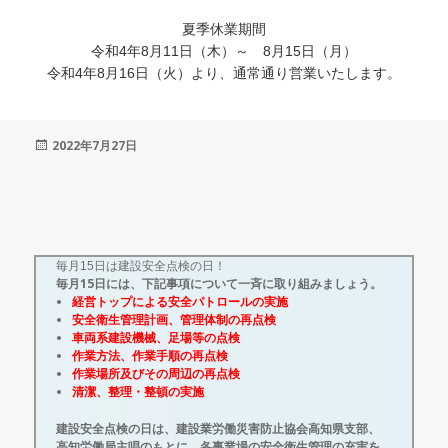
夏季休業期間
令和4年8月11日（木）～ 8月15日（月）
令和4年8月16日（火）より、通常通り営業いたします。
投
2022年7月27日
稿
日:
毎月15日は建設安全点検の日！
毎月15日には、下記事項について一斉に取り組みましょう。
経営トップによる安全パトロールの実施
安全衛生管理計画、管理体制の再点検
車両系建設機械、足場等の点検
作業方法、作業手順の再点検
作業場所及びその周辺の再点検
清潔、整理・整頓の実施
建設安全点検の日は、建設業労働災害防止協会高知県支部、
高知労働局主唱のもとに、各事業場の安全衛生管理の充実を