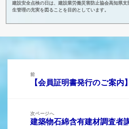
建設安全点検の日は、建設業労働災害防止協会高知県支
生管理の充実を図ることを目的としています。
投
稿
前
ナ
【会員証明書発行のご案内
前
ビ
の
ゲ
投
ー
稿:
シ
ョ
次ページへ
ン
建築物石綿含有建材調査者
次
の