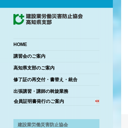
Japan Construction Safety and Health
建設業労働災害防止協会
Association
高知県支部
HOME
講習会のご案内
高知県支部のご案内
修了証の再交付・書替え・統合
出張講習・講師の斡旋業務
会員証明書発行のご案内
建設業労働災害防止協会