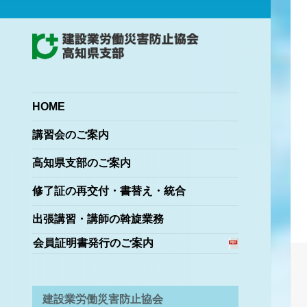
Japan Construction Safety and Health
建設業労働災害防止協会
Association
高知県支部
HOME
講習会のご案内
高知県支部のご案内
修了証の再交付・書替え・統合
出張講習・講師の斡旋業務
会員証明書発行のご案内
建設業労働災害防止協会