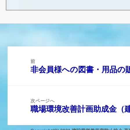
投
稿
前
ナ
非会員様への図書・用品の
前
ビ
の
ゲ
投
ー
稿:
シ
ョ
次ページへ
ン
職場環境改善計画助成金（
次
の
投
稿: